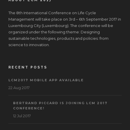
ABOUT LCM 2017
The 8th International Conference on Life Cycle
Management will take place on 3rd – 6th September 2017 in
Luxembourg City (Luxembourg). The conference will be
organized under the following theme: Designing
sustainable technologies, products and policies: from
science to innovation.
RECENT POSTS
LCM2017 MOBILE APP AVAILABLE
22 Aug 2017
BERTRAND PICCARD IS JOINING LCM 2017
CONFERENCE!
12 Jul 2017